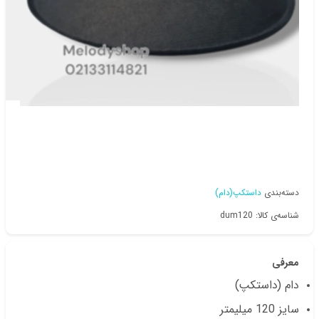
دسته‌بندی
داستکپ(دام)
شناسه‌ی کالا: dum120
معرفی
دام (داستکپ)
سایز 120 میلیمتر